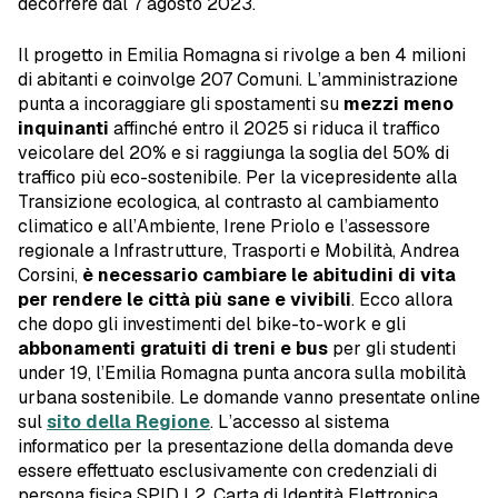
decorrere dal 7 agosto 2023.
Il progetto in Emilia Romagna si rivolge a ben 4 milioni
di abitanti e coinvolge 207 Comuni. L’amministrazione
punta a incoraggiare gli spostamenti su
mezzi meno
inquinanti
affinché entro il 2025 si riduca il traffico
veicolare del 20% e si raggiunga la soglia del 50% di
traffico più eco-sostenibile. Per la vicepresidente alla
Transizione ecologica, al contrasto al cambiamento
climatico e all’Ambiente, Irene Priolo e l’assessore
regionale a Infrastrutture, Trasporti e Mobilità, Andrea
Corsini,
è necessario cambiare le abitudini di vita
per rendere le città più sane e vivibili
. Ecco allora
che dopo gli investimenti del bike-to-work e gli
abbonamenti gratuiti di treni e bus
per gli studenti
under 19, l’Emilia Romagna punta ancora sulla mobilità
urbana sostenibile. Le domande vanno presentate online
sul
sito della Regione
. L’accesso al sistema
informatico per la presentazione della domanda deve
essere effettuato esclusivamente con credenziali di
persona fisica SPID L2, Carta di Identità Elettronica