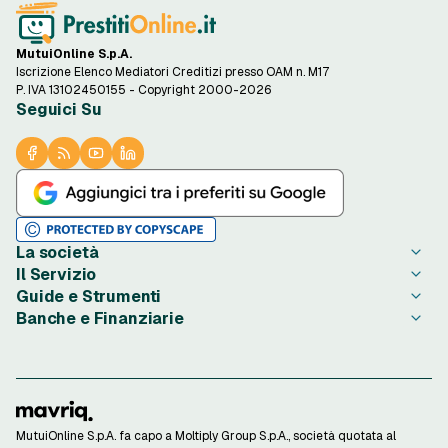
MutuiOnline S.p.A.
Iscrizione Elenco Mediatori Creditizi presso OAM n. M17
P. IVA 13102450155 - Copyright 2000-2026
Seguici Su
La società
Il Servizio
Chi è PrestitiOnline.it
Guide e Strumenti
Contatta PrestitiOnline.it
Come Funziona
Banche e Finanziarie
Opinioni degli Utenti
Condizioni di Utilizzo
Guide Prestiti
Notizie Prestiti
Privacy
Migliori Prestiti di oggi
Agos Ducato
Redazione PrestitiOnline.it
Informativa Cookie
Credito al Consumo
Bibanca
Rassegna Stampa
Preferenze Cookie
Finalità Prestiti
BNL
Lavora con Noi
Privacy Istituti Partner
Ottenere un Prestito
Compass
Investor Relations
Informativa Trasparenza
Strumenti di Calcolo
ConTe
MutuiOnline S.p.A. fa capo a Moltiply Group S.p.A., società quotata al
Confronta prestiti per ogni finalità e risparmia
Reclami Consumatori
Calcolo Rata Prestito
Findomestic