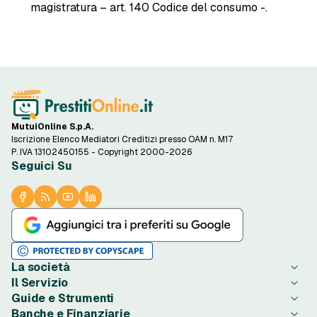
magistratura – art. 140 Codice del consumo -.
MutuiOnline S.p.A.
Iscrizione Elenco Mediatori Creditizi presso OAM n. M17
P. IVA 13102450155 - Copyright 2000-2026
Seguici Su
La società
Il Servizio
Chi è PrestitiOnline.it
Guide e Strumenti
Contatta PrestitiOnline.it
Come Funziona
Banche e Finanziarie
Opinioni degli Utenti
Condizioni di Utilizzo
Guide Prestiti