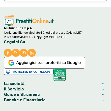
MutuiOnline S.p.A.
Iscrizione Elenco Mediatori Creditizi presso OAM n. M17
P. IVA 13102450155 - Copyright 2000-2026
Seguici Su
La società
Il Servizio
Chi è PrestitiOnline.it
Guide e Strumenti
Contatta PrestitiOnline.it
Come Funziona
Banche e Finanziarie
Opinioni degli Utenti
Condizioni di Utilizzo
Guide Prestiti
Notizie Prestiti
Privacy
Migliori Prestiti di oggi
Agos Ducato
Redazione PrestitiOnline.it
Informativa Cookie
Credito al Consumo