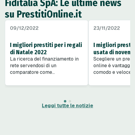
Fiditalia SpA: Le ultime news
su PrestitiOnline.it
09/12/2022
23/11/2022
I migliori prestiti per i regali
I migliori presti
di Natale 2022
usata di novemb
La ricerca del finanziamento in
Scegliere un prest
rete servendosi di un
online è vantaggios
comparatore come
comodo e veloce. 
PrestitiOnline.it consente di
come risponde la
trovare soluzioni accessibili di
di PrestitiOnline q
prestiti per Natale, con tassi più
richiede una som
bassi della media di mercato e
per una durata di 
una gestione molto comoda,
Leggi tutte le notizie
online o al telefono.