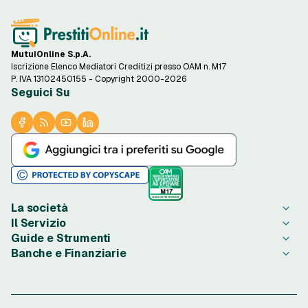
MutuiOnline S.p.A.
Iscrizione Elenco Mediatori Creditizi presso OAM n. M17
P. IVA 13102450155 - Copyright 2000-2026
Seguici Su
La società
Il Servizio
Chi è PrestitiOnline.it
Guide e Strumenti
Contatta PrestitiOnline.it
Come Funziona
Banche e Finanziarie
Opinioni degli Utenti
Condizioni di Utilizzo
Guide Prestiti
Notizie Prestiti
Privacy
Migliori Prestiti di oggi
Agos Ducato
Redazione PrestitiOnline.it
Informativa Cookie
Credito al Consumo
Bibanca
Rassegna Stampa
Preferenze Cookie
Finalità Prestiti
BNL