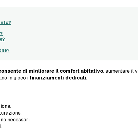
ento?
a?
ne?
ione?
onsente di migliorare il comfort abitativo
, aumentare il v
ano in gioco i
finanziamenti dedicati
.
iona.
turazione.
no necessari.
i.