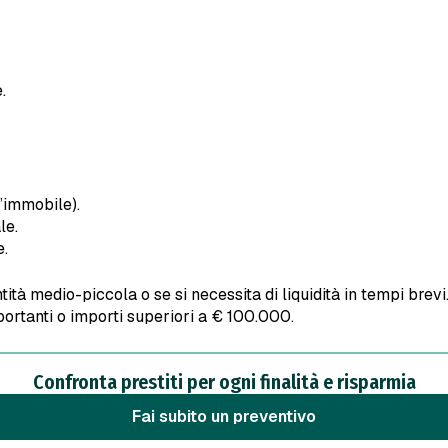
.
’immobile).
le.
e.
tità medio-piccola o se si necessita di liquidità in tempi brevi
portanti o importi superiori a € 100.000.
Confronta prestiti per ogni finalità e risparmia
fai subito un preventivo