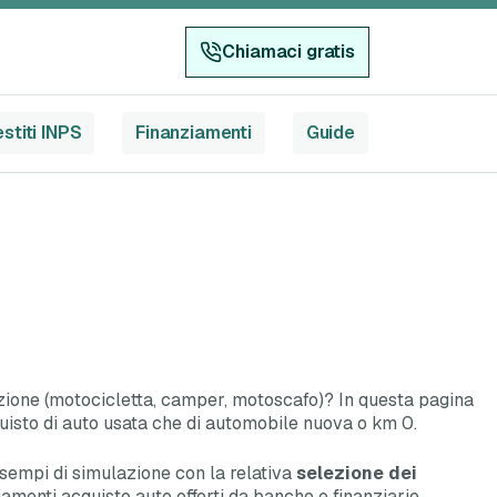
Chiamaci gratis
stiti INPS
Finanziamenti
Guide
ozione (motocicletta, camper, motoscafo)? In questa pagina
cquisto di auto usata che di automobile nuova o km 0.
e esempi di simulazione con la relativa
selezione dei
anziamenti acquisto auto offerti da banche e finanziarie