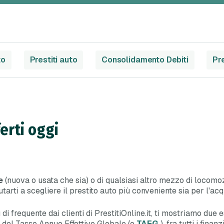
to
Prestiti auto
Consolidamento Debiti
Pre
erti oggi
e
(nuova o usata che sia) o di qualsiasi altro mezzo di locom
tarti a scegliere il prestito auto più conveniente sia per l'a
ù di frequente dai clienti di PrestitiOnline.it, ti mostriamo du
o del Tasso Annuo Effettivo Globale (o
TAEG
), fra tutti i fin