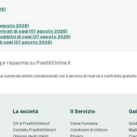
26)
7 agosto 2026)
privati di oggi (07 agosto 2026)
 pubblici di oggi (07 agosto 2026)
 di oggi (07 agosto 2026)
no
e risparmia su PrestitiOnline.it
 numerosi istituti convenzionati con il servizio di ricerca e confronto gratuito o
La società
Il Servizio
Gui
Chi è PrestitiOnline.it
Come Funziona
Guid
Contatta PrestitiOnline.it
Condizioni di Utilizzo
Migli
Opinioni degli Utenti
Privacy
Cred