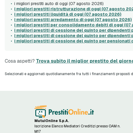
i migliori prestiti auto di oggi (07 agosto 2026)
i migliori prestiti ristrutturazione di oggi (07 agosto 20
i migliori prestiti liquidità di oggi (07 agosto 2026)
i migliori prestiti arredamento di oggi (07 agosto 2026)
i migliori prestiti per consolidamento debiti di oggi (0
i migliori prestiti di cessione del quinto per dipendenti 
i migliori prestiti di cessione del quinto per dipendenti
i migliori prestiti di cessione del quinto per pensionati
Cosa aspetti?
Trova subito il miglior prestito del gior
Selezionati e aggiornati quotidianamente fra tutti i finanziamenti proposti dai
MutuiOnline S.p.A.
Iscrizione Elenco Mediatori Creditizi presso OAM n.
M17