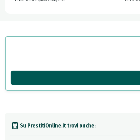
Prestito Compass Compass
€ 5.000
Su PrestitiOnline.it trovi anche: