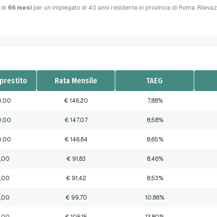
 di
66 mesi
per un impiegato di 40 anni residente in provincia di Roma. Rilevaz
prestito
Rata Mensile
TAEG
0,00
€ 146,20
7,88%
0,00
€ 147,07
8,58%
0,00
€ 146,64
8,65%
,00
€ 91,83
8,46%
,00
€ 91,42
8,53%
,00
€ 99,70
10,86%