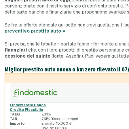
convenzionate con il nostro servizio di confronto prestiti.
delle tante banche e finanziarie che propongono svariate so
Se fra le offerte elencate qui sotto non trovi quella che ti 
preventivo prestito auto »
Si precisa che le tabelle riportate fanno riferimento a una
finanziari
che, con i loro prodotti di prestito personale e
cessione del quinto
(fonte: Assofin). Puoi vedere qui tutt
Miglior prestito auto nuova o km zero rilevato il 0
Findomestic Banca
Credito Flessibile
TAEG
7,88%
TAN
7,61% (fisso nel tempo)
Importo
Erogato: 10.000 €
Dovuto: 13.158 €