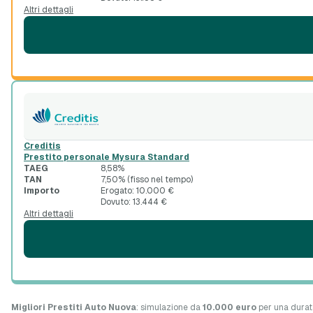
Altri dettagli
Creditis
Prestito personale Mysura Standard
TAEG
8,58%
TAN
7,50% (fisso nel tempo)
Importo
Erogato: 10.000 €
Dovuto: 13.444 €
Altri dettagli
Migliori Prestiti Auto Nuova
: simulazione da
10.000 euro
per una durat