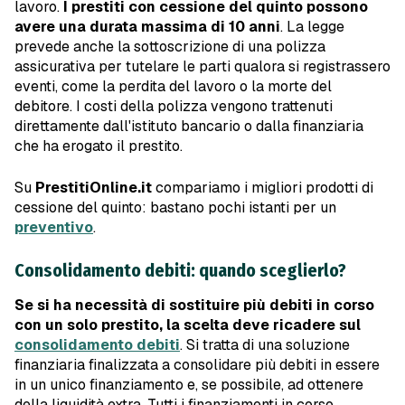
lavoro.
I prestiti con cessione del quinto possono
avere una durata massima di 10 anni
. La legge
prevede anche la sottoscrizione di una polizza
assicurativa per tutelare le parti qualora si registrassero
eventi, come la perdita del lavoro o la morte del
debitore. I costi della polizza vengono trattenuti
direttamente dall'istituto bancario o dalla finanziaria
che ha erogato il prestito.
Su
PrestitiOnline.it
compariamo i migliori prodotti di
cessione del quinto: bastano pochi istanti per un
preventivo
.
Consolidamento debiti: quando sceglierlo?
Se si ha necessità di sostituire più debiti in corso
con un solo prestito, la scelta deve ricadere sul
consolidamen
to
debiti
. Si tratta di una soluzione
finanziaria finalizzata a consolidare più debiti in essere
in un unico finanziamento e, se possibile, ad ottenere
della liquidità extra. Tutti i finanziamenti in corso