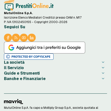
MutuiOnline S.p.A.
Iscrizione Elenco Mediatori Creditizi presso OAM n. M17
P. IVA 13102450155 - Copyright 2000-2026
Seguici Su
La società
Il Servizio
Chi è PrestitiOnline.it
Guide e Strumenti
Contatta PrestitiOnline.it
Come Funziona
Banche e Finanziarie
Opinioni degli Utenti
Condizioni di Utilizzo
Guide Prestiti
Notizie Prestiti
Privacy
Migliori Prestiti di oggi
Agos Ducato
Redazione PrestitiOnline.it
Informativa Cookie
Credito al Consumo
Bibanca
Rassegna Stampa
Preferenze Cookie
Finalità Prestiti
BNL
Lavora con Noi
Privacy Istituti Partner
Ottenere un Prestito
Compass
Investor Relations
Informativa Trasparenza
Strumenti di Calcolo
ConTe
MutuiOnline S.p.A. fa capo a Moltiply Group S.p.A., società quotata al
Reclami Consumatori
Calcolo Rata Prestito
Findomestic