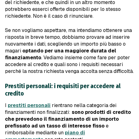
del richiedente, e che quindi in un altro momento
potrebbero esserci offerte disponibili per lo stesso
richiedente. Non è il caso di rinunciare.
Se non vogliamo aspettare, ma intendiamo ottenere una
risposta in breve tempo, dobbiamo provare ad inserire
nuovamente i dati, scegliendo un importo più basso o
magari
optando per una maggiore durata del
finanziamento
. Vediamo insieme come fare per poter
accedere al credito e quali sono i requisiti necessari
perché la nostra richiesta venga accolta senza difficoltà.
Prestiti personali: i requisiti per accedere al
credito
I
prestiti personali
rientrano nella categoria dei
finanziamenti non finalizzati:
sono prodotti di credito
che prevedono il finanziamento di un importo
prefissato ad un tasso di interesse fisso
e
rimborsabile mediante un
piano di