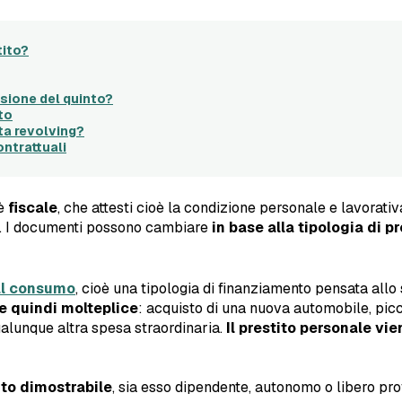
tito?
sione del quinto?
to
ta revolving?
ontrattuali
 è
fiscale
, che attesti cioè la condizione personale e lavorativ
to. I documenti possono cambiare
in base alla tipologia di pr
al consumo
, cioè una tipologia di finanziamento pensata allo 
re quindi molteplice
: acquisto di una nuova automobile, pic
ualunque altra spesa straordinaria.
Il prestito personale vi
to dimostrabile
, sia esso dipendente, autonomo o libero pr