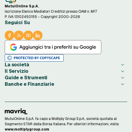
MutuiOnline S.p.A.
Iscrizione Elenco Mediatori Creditizi presso OAM n. M17
P. IVA 13102450155 - Copyright 2000-2026
Seguici Su
La società
Il Servizio
Chi è PrestitiOnline.it
Guide e Strumenti
Contatta PrestitiOnline.it
Come Funziona
Banche e Finanziarie
Opinioni degli Utenti
Condizioni di Utilizzo
Guide Prestiti
Notizie Prestiti
Privacy
Migliori Prestiti di oggi
Agos Ducato
Redazione PrestitiOnline.it
Informativa Cookie
Credito al Consumo
Bibanca
Rassegna Stampa
Preferenze Cookie
Finalità Prestiti
BNL
Lavora con Noi
Privacy Istituti Partner
Ottenere un Prestito
Compass
Investor Relations
Informativa Trasparenza
Strumenti di Calcolo
ConTe
MutuiOnline S.p.A. fa capo a Moltiply Group S.p.A., società quotata al
Confronta le offerte di prestito e risparmia
Reclami Consumatori
Calcolo Rata Prestito
Findomestic
Segmento STAR della Borsa Italiana. Per ulteriori informazioni, visita
Finanziamenti Online
Osservatorio Tassi
Unicredit
www.moltiplygroup.com
Fai subito un preventivo