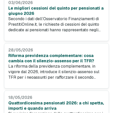
03/06/2026
di giugno 2026.
Le migliori cessioni del quinto per pensionati a
giugno 2026
Secondo i dati dell’Osservatorio Finanziamenti di
PrestitiOnline.it, le richieste di cessioni del quinto
dedicate ai pensionati hanno rappresentato negli
ultimi 6 mesi il 22,25% del totale, con un importo
medio di 17.649 euro, una durata di 120 mesi e
un’età media dei richiedenti pari a 68 anni. Vediamo
28/05/2026
da vicino le migliori offerte per il mese di giugno
Riforma previdenza complementare: cosa
2026.
cambia con il silenzio-assenso per il TFR?
La riforma della previdenza complementare, in
vigore dal 2026, introduce il silenzio-assenso sul
TFR per i neoassunti per rafforzare il secondo
pilastro. Una spinta a pianificare il futuro, che
evidenzia l'importanza di strumenti finanziari anche
per chi è già in pensione.
18/05/2026
Quattordicesima pensionati 2026: a chi spetta,
importi e quando arriva