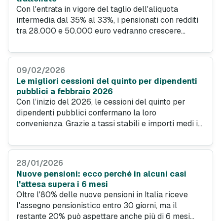
Con l'entrata in vigore del taglio dell'aliquota
intermedia dal 35% al 33%, i pensionati con redditi
tra 28.000 e 50.000 euro vedranno crescere
l'importo netto mensile. Ma non tutti ne
beneficeranno allo stesso modo: ecco la mappa
degli aumenti, fascia per fascia.
09/02/2026
Le migliori cessioni del quinto per dipendenti
pubblici a febbraio 2026
Con l’inizio del 2026, le cessioni del quinto per
dipendenti pubblici confermano la loro
convenienza. Grazie a tassi stabili e importi medi in
aumento, questa forma di credito si attesta come
soluzione ideale per le famiglie, garantendo
sicurezza e processi digitali rapidi.
28/01/2026
Nuove pensioni: ecco perché in alcuni casi
l'attesa supera i 6 mesi
Oltre l'80% delle nuove pensioni in Italia riceve
l'assegno pensionistico entro 30 giorni, ma il
restante 20% può aspettare anche più di 6 mesi