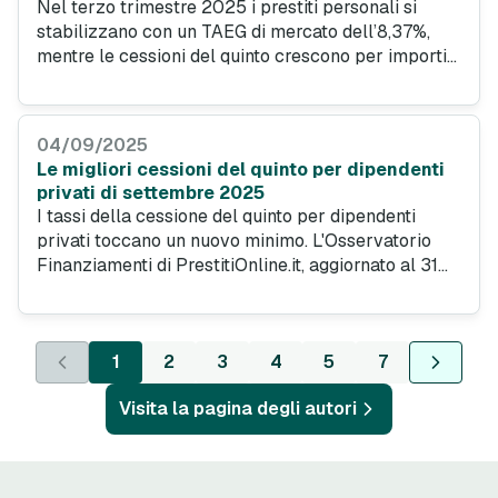
Nel terzo trimestre 2025 i prestiti personali si
stabilizzano con un TAEG di mercato dell’8,37%,
mentre le cessioni del quinto crescono per importi
richiesti e domande dal Nord. Dopo mesi di
oscillazioni, il mercato del credito al consumo
mostra segnali di equilibrio e solidità.
04/09/2025
Le migliori cessioni del quinto per dipendenti
privati di settembre 2025
I tassi della cessione del quinto per dipendenti
privati toccano un nuovo minimo. L'Osservatorio
Finanziamenti di PrestitiOnline.it, aggiornato al 31
agosto 2025, conferma un mercato in salute, con
importi richiesti in aumento e una crescente fiducia
da parte dei lavoratori del settore privato, che
1
2
3
4
5
7
rappresentano la maggioranza dei richiedenti.
Visita la pagina degli autori