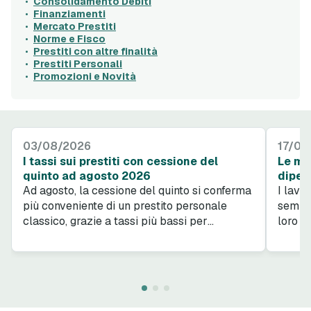
Consolidamento Debiti
Finanziamenti
Mercato Prestiti
Norme e Fisco
Prestiti con altre finalità
Prestiti Personali
Promozioni e Novità
03/08/2026
17/07
I tassi sui prestiti con cessione del
Le mig
quinto ad agosto 2026
dipend
Ad agosto, la cessione del quinto si conferma
I lavor
più conveniente di un prestito personale
sempre
classico, grazie a tassi più bassi per
loro p
dipendenti pubblici, privati e pensionati.
sfiora
Vediamo le migliori offerte del mese da
dettag
Bibanca e Italcredi, con tutti i vantaggi di
dipend
ciascuna soluzione.