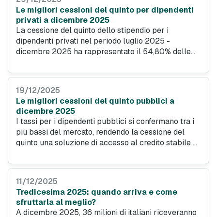
Le migliori cessioni del quinto per dipendenti
privati a dicembre 2025
La cessione del quinto dello stipendio per i
dipendenti privati nel periodo luglio 2025 -
dicembre 2025 ha rappresentato il 54,80% delle
richieste complessive registrate sul portale di
PrestitiOnline.it, segno che lo strumento piace ai
lavoratori italiani. Ecco una simulazione per un
19/12/2025
prestito di questo tipo nel mese di dicembre 2025.
Le migliori cessioni del quinto pubblici a
dicembre 2025
I tassi per i dipendenti pubblici si confermano tra i
più bassi del mercato, rendendo la cessione del
quinto una soluzione di accesso al credito stabile e
sicura. A dicembre 2025 le migliori offerte
consentono di ottenere liquidità elevata con una
rata fissa.
11/12/2025
Tredicesima 2025: quando arriva e come
sfruttarla al meglio?
A dicembre 2025, 36 milioni di italiani riceveranno