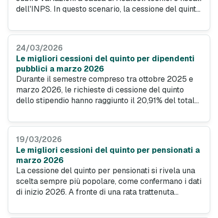
dell'INPS. In questo scenario, la cessione del quinto
della pensione emerge come strumento affidabile
per ottenere liquidità a condizioni vantaggiose e
con una rata fissa.
24/03/2026
Le migliori cessioni del quinto per dipendenti
pubblici a marzo 2026
Durante il semestre compreso tra ottobre 2025 e
marzo 2026, le richieste di cessione del quinto
dello stipendio hanno raggiunto il 20,91% del totale
delle domande su PrestitiOnline.it, segnando un
raddoppio rispetto all'anno precedente. Durante il
semestre analizzato, gli utenti con impiego
19/03/2026
pubblico che si sono rivolti al portale hanno
Le migliori cessioni del quinto per pensionati a
richiesto un importo medio di 25.082 euro.
marzo 2026
La cessione del quinto per pensionati si rivela una
scelta sempre più popolare, come confermano i dati
di inizio 2026. A fronte di una rata trattenuta
direttamente dalla pensione, le migliori offerte di
marzo 2026 offrono importi liquidi oltre 25.500