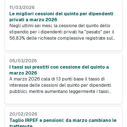
euro con piani di rimborso decennali.
11/03/2026
Le migliori cessioni del quinto per dipendenti
privati a marzo 2026
Negli ultimi sei mesi, la cessione del quinto dello
stipendio per i dipendenti privati ha "pesato" per il
56,83% delle richieste complessive registrate sul
portale di PrestitiOnline.it, confermando di essere
uno strumento accessibile per chi vuole accedere
al mercato del credito, sfruttando il proprio
05/03/2026
stipendio da dipendente privato. Ecco le proposte
I tassi sui prestiti con cessione del quinto a
più interessanti per il mese di marzo 2026.
marzo 2026
A marzo 2026 cala di 13 punti base il tasso di
interesse delle cessioni del quinto per dipendenti
pubblici, mentre aumentano leggermente i tassi
delle cessioni destinate a privati e pensionati. Ecco
come orientarsi tra le offerte più convenienti del
momento.
20/02/2026
Taglio IRPEF e pensioni: da marzo cambiano le
trattenute