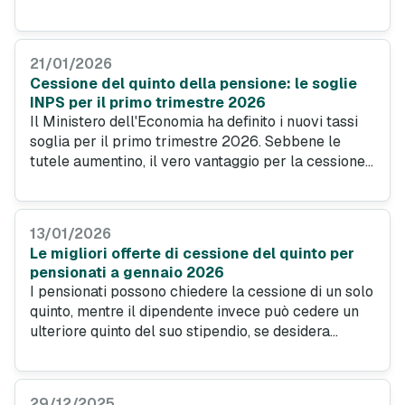
prima di vedere il primo assegno. Vediamo insieme
le ragioni di questi ritardi, chi riguardano e come
fare per ridurre i tempi.
21/01/2026
Cessione del quinto della pensione: le soglie
INPS per il primo trimestre 2026
Il Ministero dell'Economia ha definito i nuovi tassi
soglia per il primo trimestre 2026. Sebbene le
tutele aumentino, il vero vantaggio per la cessione
del quinto pensionati si trova online: i tassi di
mercato scendono fino al 5,73%, ben al di sotto
delle medie e dei massimali convenzionali.
13/01/2026
Le migliori offerte di cessione del quinto per
pensionati a gennaio 2026
I pensionati possono chiedere la cessione di un solo
quinto, mentre il dipendente invece può cedere un
ulteriore quinto del suo stipendio, se desidera
ottenere un finanziamento di importo più alto. In
questo caso, detto “doppio quinto”, anche la
trattenuta mensile sullo stipendio sarà doppia.
29/12/2025