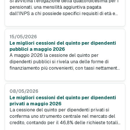
Si avvicina l'erogazione della quattordicesima per i
pensionati, una mensilità aggiuntiva pagata
dall'INPS a chi possiede specifici requisiti di età e
reddito. Vediamo nel dettaglio a chi spetta la
somma extra, le date di accredito e come vengono
calcolati gli importi.
15/05/2026
Le migliori cessioni del quinto per dipendenti
pubblici a maggio 2026
A maggio 2026 la cessione del quinto per
dipendenti pubblici si rivela una delle forme di
finanziamento più convenienti, con tassi nettamente
inferiori ai prestiti personali. Vediamo le migliori
offerte di maggio 2026 per ottenere fino a 28.000
euro con rate fisse e condizioni trasparenti.
08/05/2026
Le migliori cessioni del quinto per dipendenti
privati a maggio 2026
La cessione del quinto per dipendenti privati si
conferma uno strumento centrale nel mercato del
credito, contando per il 46,8% delle richieste totali.
A maggio 2026, le migliori offerte si distinguono per