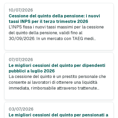
10/07/2026
Cessione del quinto della pensione: i nuovi
tassi INPS per il terzo trimestre 2026
L'INPS fissa i nuovi tassi massimi per la cessione
del quinto della pensione, validi fino al
30/09/2026. In un mercato con TAEG medi
all'8,04%, vicini al tetto legale, la comparazione
online è essenziale per accedere alle migliori
offerte, con tassi a partire dal 5,58%.
07/07/2026
Le migliori cessioni del quinto per dipendenti
pubblici a luglio 2026
La cessione del quinto è un prestito personale che
consente ai lavoratori di ottenere una liquidità
immediata, rimborsabile attraverso trattenute
direttamente dalla busta paga. Questo meccanismo
garantisce una gestione semplice e sicura del
rimborso, poiché le rate vengono automaticamente
03/07/2026
detratte dallo stipendio mensile.
Le migliori cessioni del quinto per pensionati a