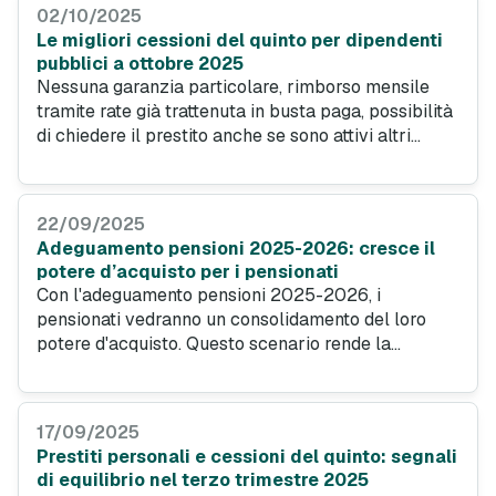
Prestitionline.it, ipotizzando una rata di 300 euro
02/10/2025
mensili per 120 mesi.
Le migliori cessioni del quinto per dipendenti
pubblici a ottobre 2025
Nessuna garanzia particolare, rimborso mensile
tramite rate già trattenuta in busta paga, possibilità
di chiedere il prestito anche se sono attivi altri
finanziamenti. I vantaggi dei prestiti con cessione
del quinto dello stipendio, specialmente per i
dipendenti pubblici offrono diversi vantaggi. Ecco
22/09/2025
un ventaglio di proposte per il mese di ottobre
Adeguamento pensioni 2025-2026: cresce il
2025.
potere d’acquisto per i pensionati
Con l'adeguamento pensioni 2025-2026, i
pensionati vedranno un consolidamento del loro
potere d'acquisto. Questo scenario rende la
cessione del quinto una soluzione ancora più
vantaggiosa. L'analisi dei dati dell'Osservatorio
Finanziamenti di PrestitiOnline.it conferma per
17/09/2025
questa formula tassi più bassi rispetto ai prestiti
Prestiti personali e cessioni del quinto: segnali
tradizionali e importi medi richiesti in costante
di equilibrio nel terzo trimestre 2025
crescita.