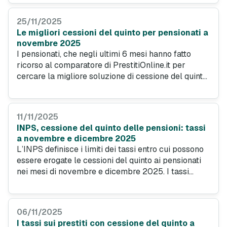
offerte dalla cessione del quinto pensionati rispetto
a un classico prestito personale.
25/11/2025
Le migliori cessioni del quinto per pensionati a
novembre 2025
I pensionati, che negli ultimi 6 mesi hanno fatto
ricorso al comparatore di PrestitiOnline.it per
cercare la migliore soluzione di cessione del quinto
per le proprie esigenze, hanno richiesto una
somma media di 18.251 euro. L'importo medio
domandato dagli italiani per una cessione del quinto
11/11/2025
è stato di 20.035 euro. La durata più scelta dai
INPS, cessione del quinto delle pensioni: tassi
pensionati per il rimborso del prestito è stata
a novembre e dicembre 2025
invece di 120 mesi.
L’INPS definisce i limiti dei tassi entro cui possono
essere erogate le cessioni del quinto ai pensionati
nei mesi di novembre e dicembre 2025. I tassi
soglia TAEG massimi variano a seconda dell’età del
richiedente maturata a fine piano di ammortamento
e della classe di importo.
06/11/2025
I tassi sui prestiti con cessione del quinto a