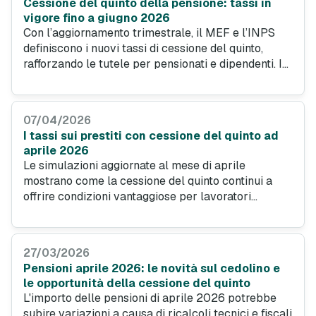
Cessione del quinto della pensione: tassi in
vigore fino a giugno 2026
Con l’aggiornamento trimestrale, il MEF e l’INPS
definiscono i nuovi tassi di cessione del quinto,
rafforzando le tutele per pensionati e dipendenti. In
questo contesto, i dati dell'Osservatorio di
PrestitiOnline.it confermano come la comparazione
online sia la chiave per ottenere condizioni ancora
07/04/2026
più vantaggiose.
I tassi sui prestiti con cessione del quinto ad
aprile 2026
Le simulazioni aggiornate al mese di aprile
mostrano come la cessione del quinto continui a
offrire condizioni vantaggiose per lavoratori
dipendenti e pensionati, grazie a tassi contenuti e
maggiore accesso al credito, con importi netti più
elevati a parità di rata.
27/03/2026
Pensioni aprile 2026: le novità sul cedolino e
le opportunità della cessione del quinto
L'importo delle pensioni di aprile 2026 potrebbe
subire variazioni a causa di ricalcoli tecnici e fiscali