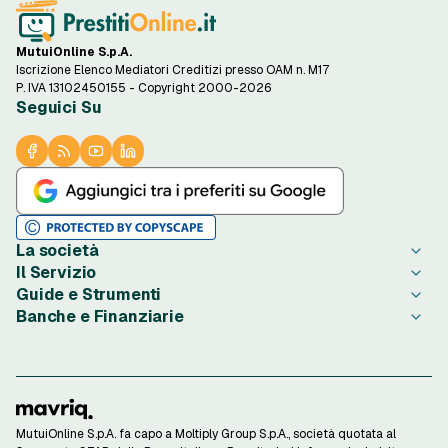
MutuiOnline S.p.A.
Iscrizione Elenco Mediatori Creditizi presso OAM n. M17
P. IVA 13102450155 - Copyright 2000-2026
Seguici Su
La società
Il Servizio
Chi è PrestitiOnline.it
Guide e Strumenti
Contatta PrestitiOnline.it
Come Funziona
Banche e Finanziarie
Opinioni degli Utenti
Condizioni di Utilizzo
Guide Prestiti
Notizie Prestiti
Privacy
Migliori Prestiti di oggi
Agos Ducato
Redazione PrestitiOnline.it
Informativa Cookie
Credito al Consumo
Bibanca
Rassegna Stampa
Preferenze Cookie
Finalità Prestiti
BNL
Lavora con Noi
Privacy Istituti Partner
Ottenere un Prestito
Compass
Investor Relations
Informativa Trasparenza
Strumenti di Calcolo
ConTe
MutuiOnline S.p.A. fa capo a Moltiply Group S.p.A., società quotata al
Reclami Consumatori
Calcolo Rata Prestito
Findomestic