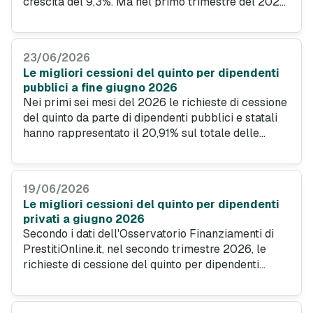
crescita del 9,3%. Ma nel primo trimestre del 2026
il mercato ha mostrato un'accelerazione dei flussi
erogati del 4,9%, principalmente grazie al recupero
del credito finalizzato auto/moto (+6,2%), sostenuto
23/06/2026
dalla lunga onda degli incentivi per la mobilità
Le migliori cessioni del quinto per dipendenti
verde.
pubblici a fine giugno 2026
Nei primi sei mesi del 2026 le richieste di cessione
del quinto da parte di dipendenti pubblici e statali
hanno rappresentato il 20,91% sul totale delle
domande effettuate su PrestitiOnline.it, rilevando un
crescente interesse verso questa forma di
finanziamento. Vediamo da vicino le migliori offerte
19/06/2026
per i dipendenti pubblici a fine giugno 2026.
Le migliori cessioni del quinto per dipendenti
privati a giugno 2026
Secondo i dati dell'Osservatorio Finanziamenti di
PrestitiOnline.it, nel secondo trimestre 2026, le
richieste di cessione del quinto per dipendenti
privati hanno rappresentato il 56,83% del totale
con un importo medio pari a 20.118 euro. Scopriamo
da vicino quali sono le migliori soluzioni per il mese