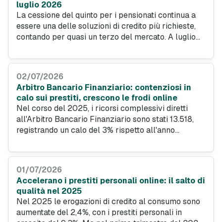
luglio 2026
La cessione del quinto per i pensionati continua a
essere una delle soluzioni di credito più richieste,
contando per quasi un terzo del mercato. A luglio
2026, le migliori offerte di Italcredi, UniCredit e BNL
- BNP Paribas permettono di ottenere liquidità con
rate fisse e procedure semplificate.
02/07/2026
Arbitro Bancario Finanziario: contenziosi in
calo sui prestiti, crescono le frodi online
Nel corso del 2025, i ricorsi complessivi diretti
all'Arbitro Bancario Finanziario sono stati 13.518,
registrando un calo del 3% rispetto all'anno
precedente. Crollano del 47% le controversie sui
prestiti contro la cessione del quinto, mentre
esplodono i casi legati a truffe e canali di
01/07/2026
pagamento digitali.
Accelerano i prestiti personali online: il salto di
qualità nel 2025
Nel 2025 le erogazioni di credito al consumo sono
aumentate del 2,4%, con i prestiti personali in