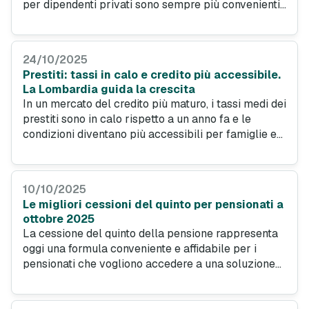
per dipendenti privati sono sempre più convenienti,
con il miglior TAEG che scende al 5,21%. Con
l’ulteriore vantaggio che questo finanziamento offre
sicurezza, rata fissa e procedure snelle.
24/10/2025
Prestiti: tassi in calo e credito più accessibile.
La Lombardia guida la crescita
In un mercato del credito più maturo, i tassi medi dei
prestiti sono in calo rispetto a un anno fa e le
condizioni diventano più accessibili per famiglie e
lavoratori, soprattutto sui prestiti personali e sulle
cessioni del quinto dei dipendenti privati.
10/10/2025
Le migliori cessioni del quinto per pensionati a
ottobre 2025
La cessione del quinto della pensione rappresenta
oggi una formula conveniente e affidabile per i
pensionati che vogliono accedere a una soluzione
di credito stabile e conveniente. Ecco una
simulazione effettuata con il comparatore di