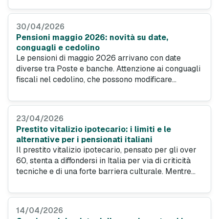
i tassi competitivi, erogando importi elevati a fronte
di una rata fissa.
30/04/2026
Pensioni maggio 2026: novità su date,
conguagli e cedolino
Le pensioni di maggio 2026 arrivano con date
diverse tra Poste e banche. Attenzione ai conguagli
fiscali nel cedolino, che possono modificare
l’importo netto. In questo scenario, la cessione del
quinto si conferma la soluzione più vantaggiosa per
i pensionati.
23/04/2026
Prestito vitalizio ipotecario: i limiti e le
alternative per i pensionati italiani
Il prestito vitalizio ipotecario, pensato per gli over
60, stenta a diffondersi in Italia per via di criticità
tecniche e di una forte barriera culturale. Mentre
questo strumento mostra i suoi limiti, si conferma la
preferenza dei pensionati per la cessione del
quinto.
14/04/2026