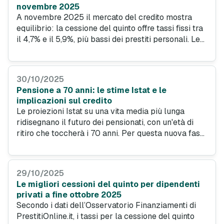
novembre 2025
A novembre 2025 il mercato del credito mostra
equilibrio: la cessione del quinto offre tassi fissi tra
il 4,7% e il 5,9%, più bassi dei prestiti personali. Le
migliori offerte di novembre 2025, da @micoquinto
easy e Capitalfin, combinano stabilità, gestione
online e rate sostenibili.
30/10/2025
Pensione a 70 anni: le stime Istat e le
implicazioni sul credito
Le proiezioni Istat su una vita media più lunga
ridisegnano il futuro dei pensionati, con un'età di
ritiro che toccherà i 70 anni. Per questa nuova fase
attiva, la cessione del quinto pensionati si conferma
lo strumento finanziario ideale, con tassi
vantaggiosi e piani sostenibili.
29/10/2025
Le migliori cessioni del quinto per dipendenti
privati a fine ottobre 2025
Secondo i dati dell’Osservatorio Finanziamenti di
PrestitiOnline.it, i tassi per la cessione del quinto