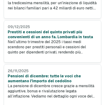
la tredicesima mensilità, per un'iniezione di liquidità
nei bilanci familiari pari a 42 miliardi di euro netti.
Questa gratifica natalizia non è solo un sostegno
alle spese, ma rappresenta un'opportunità
strategica per avviare progetti importanti.
09/12/2025
Prestiti e cessioni del quinto privati più
convenienti di un anno fa. Lombardia in testa
Nell’ultimo trimestre del 2025 i tassi medi
scendono per prestiti personali e cessioni del
quinto per dipendenti privati, rendendo più
accessibile il credito. La Lombardia si distingue per
domanda vivace, importi in aumento e differenze
territoriali marcate.
26/11/2025
Pensioni di dicembre: tutte le voci che
aumentano l'importo del cedolino
La pensione di dicembre cresce grazie a mensilità
aggiuntive, bonus e rivalutazione legata
all’inflazione. Vediamo nel dettaglio ogni voce del
cedolino più atteso dell'anno e le opportunità