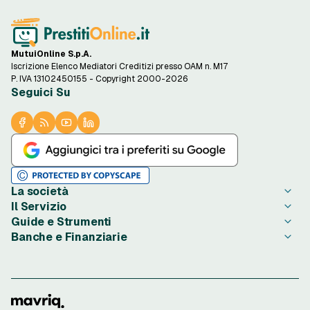
MutuiOnline S.p.A.
Iscrizione Elenco Mediatori Creditizi presso OAM n. M17
P. IVA 13102450155 - Copyright 2000-2026
Seguici Su
La società
Il Servizio
Chi è PrestitiOnline.it
Guide e Strumenti
Contatta PrestitiOnline.it
Come Funziona
Banche e Finanziarie
Opinioni degli Utenti
Condizioni di Utilizzo
Guide Prestiti
Notizie Prestiti
Privacy
Migliori Prestiti di oggi
Agos Ducato
Redazione PrestitiOnline.it
Informativa Cookie
Credito al Consumo
Bibanca
Rassegna Stampa
Preferenze Cookie
Finalità Prestiti
BNL
Lavora con Noi
Privacy Istituti Partner
Ottenere un Prestito
Compass
Investor Relations
Informativa Trasparenza