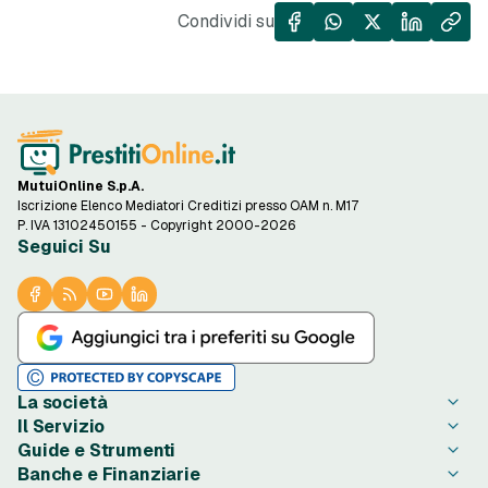
Condividi su
MutuiOnline S.p.A.
Iscrizione Elenco Mediatori Creditizi presso OAM n. M17
P. IVA 13102450155 - Copyright 2000-2026
Seguici Su
La società
Il Servizio
Chi è PrestitiOnline.it
Guide e Strumenti
Contatta PrestitiOnline.it
Come Funziona
Banche e Finanziarie
Opinioni degli Utenti
Condizioni di Utilizzo
Guide Prestiti