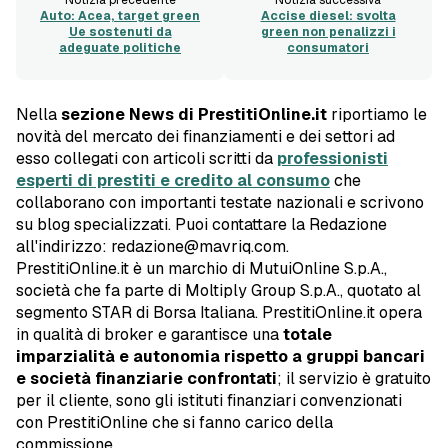
Auto: Acea, target green
Accise diesel: svolta
Ue sostenuti da
green non penalizzi i
adeguate politiche
consumatori
Nella
sezione News di PrestitiOnline.it
riportiamo le
novità del mercato dei finanziamenti e dei settori ad
esso collegati con articoli scritti da
professionisti
esperti di prestiti e credito al consumo
che
collaborano con importanti testate nazionali e scrivono
su blog specializzati. Puoi contattare la Redazione
all'indirizzo: redazione@mavriq.com.
PrestitiOnline.it è un marchio di MutuiOnline S.p.A.,
società che fa parte di Moltiply Group S.p.A., quotato al
segmento STAR di Borsa Italiana. PrestitiOnline.it opera
in qualità di broker e garantisce una
totale
imparzialità e autonomia rispetto a gruppi bancari
e società finanziarie confrontati
; il servizio è gratuito
per il cliente, sono gli istituti finanziari convenzionati
con PrestitiOnline che si fanno carico della
commissione.