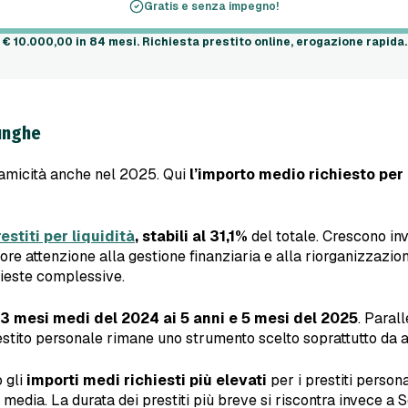
Gratis e senza impegno!
a
€ 10.000,00
in
84 mesi
. Richiesta prestito online, erogazione rapida
lunghe
amicità anche nel 2025. Qui
l’importo medio richiesto per i
estiti per liquidità
, stabili al 31,1%
del totale. Crescono in
ore attenzione alla gestione finanziaria e alla riorganizzazione
hieste complessive.
 3 mesi medi del 2024 ai 5 anni e 5 mesi del 2025
. Paral
stito personale rimane uno strumento scelto soprattutto da adu
o gli
importi medi richiesti più elevati
per i prestiti person
edia. La durata dei prestiti più breve si riscontra invece a S