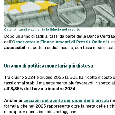
Calano i tassi e aumenta la fiducia nel credito
Dopo un anno di tagli ai tassi da parte della Banca Centrale
dell’
Osservatorio Finanziamenti di PrestitiOnline.it
, n
accessibili
rispetto a dodici mesi fa, con tassi medi in ca
Un anno di politica monetaria più distesa
Tra giugno 2024 e giugno 2025 la BCE ha ridotto il costo del
tassi ormai stabili ma nettamente più favorevoli rispetto a
all’8,85% del terzo trimestre 2024
.
Anche le
cessioni del quinto per dipendenti privati
mo
formula, che nel 2025 rappresenta oltre la metà delle richie
di proporre condizioni più vantaggiose.