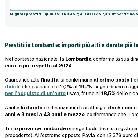
Migliori prestiti liquidità
: TAN da 7,14, TAEG da 7,38. Importi fino 
Prestiti in Lombardia: importi più alti e durate più 
Nel contesto nazionale, la
Lombardia
conferma la sua din
euro in più rispetto al 2024
.
Guardando alle
finalità
, si confermano
al primo posto i
pr
debiti
, che passano dal 17,2% al
19,7%
, segno di una maggi
per l’acquisto di un’auto
usata, fermo al
18,5
% delle ric
Anche la
durata
dei finanziamenti si allunga:
dai 5 anni e
anni e 3 mesi a 43 anni e mezzo
, confermando che il pre
Tra le
province lombarde
emerge
Lodi
, dove si registran
precedente). All’estremo opposto Pavia, con 12.379 euro di m