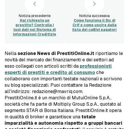
Notizia precedente
Notizia successiva
Hai richiesto un
Come funziona il Sic di
prestito? Controlla i
Crif e come uscire dalla
tuoi dati nel Sistema di
lista dei cattivi pagatori
Informazioni Creditizie
Nella
sezione News di PrestitiOnline.it
riportiamo le
novità del mercato dei finanziamenti e dei settori ad
esso collegati con articoli scritti da
professionisti
esperti di prestiti e credito al consumo
che
collaborano con importanti testate nazionali e scrivono
su blog specializzati. Puoi contattare la Redazione
all'indirizzo: redazione@mavriq.com.
PrestitiOnline.it è un marchio di MutuiOnline S.p.A.,
società che fa parte di Moltiply Group S.p.A., quotato al
segmento STAR di Borsa Italiana. PrestitiOnline.it opera
in qualità di broker e garantisce una
totale
imparzialità e autonomia rispetto a gruppi bancari