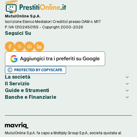
MutuiOnline S.p.A.
Iscrizione Elenco Mediatori Creditizi presso OAM n. M17
P. IVA 13102450155 - Copyright 2000-2026
Seguici Su
La società
Il Servizio
Chi è PrestitiOnline.it
Guide e Strumenti
Contatta PrestitiOnline.it
Come Funziona
Banche e Finanziarie
Opinioni degli Utenti
Condizioni di Utilizzo
Guide Prestiti
Notizie Prestiti
Privacy
Migliori Prestiti di oggi
Agos Ducato
Redazione PrestitiOnline.it
Informativa Cookie
Credito al Consumo
Bibanca
Rassegna Stampa
Preferenze Cookie
Finalità Prestiti
BNL
Lavora con Noi
Privacy Istituti Partner
Ottenere un Prestito
Compass
Investor Relations
Informativa Trasparenza
Strumenti di Calcolo
ConTe
MutuiOnline S.p.A. fa capo a Moltiply Group S.p.A., società quotata al
Reclami Consumatori
Calcolo Rata Prestito
Findomestic