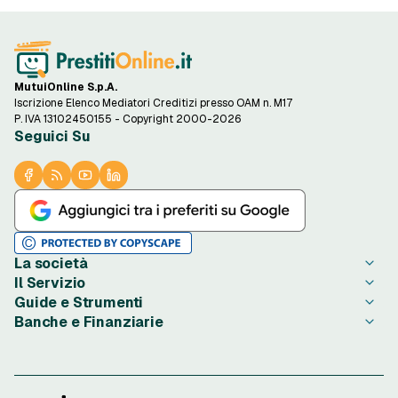
MutuiOnline S.p.A.
Iscrizione Elenco Mediatori Creditizi presso OAM n. M17
P. IVA 13102450155 - Copyright 2000-2026
Seguici Su
La società
Il Servizio
Chi è PrestitiOnline.it
Guide e Strumenti
Contatta PrestitiOnline.it
Come Funziona
Banche e Finanziarie
Opinioni degli Utenti
Condizioni di Utilizzo
Guide Prestiti
Notizie Prestiti
Privacy
Migliori Prestiti di oggi
Agos Ducato
Redazione PrestitiOnline.it
Informativa Cookie
Credito al Consumo
Bibanca
Rassegna Stampa
Preferenze Cookie
Finalità Prestiti
BNL
Lavora con Noi
Privacy Istituti Partner
Ottenere un Prestito