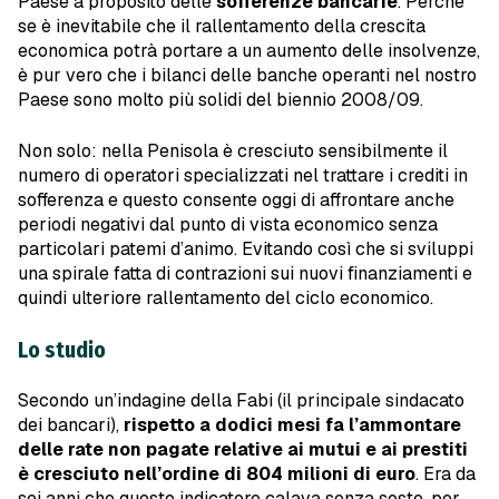
Paese a proposito delle
sofferenze bancarie
. Perché
se è inevitabile che il rallentamento della crescita
economica potrà portare a un aumento delle insolvenze,
è pur vero che i bilanci delle banche operanti nel nostro
Paese sono molto più solidi del biennio 2008/09.
Non solo: nella Penisola è cresciuto sensibilmente il
numero di operatori specializzati nel trattare i crediti in
sofferenza e questo consente oggi di affrontare anche
periodi negativi dal punto di vista economico senza
particolari patemi d’animo. Evitando così che si sviluppi
una spirale fatta di contrazioni sui nuovi finanziamenti e
quindi ulteriore rallentamento del ciclo economico.
Lo studio
Secondo un’indagine della Fabi (il principale sindacato
dei bancari),
rispetto a dodici mesi fa l’ammontare
delle rate non pagate relative ai mutui e ai prestiti
è cresciuto nell’ordine di 804 milioni di euro
. Era da
sei anni che questo indicatore calava senza soste, per