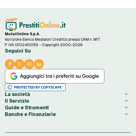
MutuiOnline S.p.A.
Iscrizione Elenco Mediatori Creditizi presso OAM n. M17
P. IVA 13102450155 - Copyright 2000-2026
Seguici Su
La società
Il Servizio
Chi è PrestitiOnline.it
Guide e Strumenti
Contatta PrestitiOnline.it
Come Funziona
Banche e Finanziarie
Opinioni degli Utenti
Condizioni di Utilizzo
Guide Prestiti
Notizie Prestiti
Privacy
Migliori Prestiti di oggi
Agos Ducato
Redazione PrestitiOnline.it
Informativa Cookie
Credito al Consumo
Bibanca
Rassegna Stampa
Preferenze Cookie
Finalità Prestiti
BNL