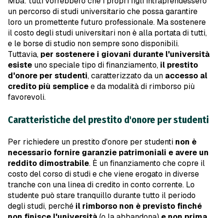
Mba: tutti vorrebbero che i propri figli intraprendessero
un percorso di studi universitario che possa garantire
loro un promettente futuro professionale. Ma sostenere
il costo degli studi universitari non è alla portata di tutti,
e le borse di studio non sempre sono disponibili.
Tuttavia,
per sostenere i giovani durante l'università
esiste
uno speciale tipo di finanziamento,
il prestito
d'onore per studenti
, caratterizzato da un
accesso al
credito più semplice
e da modalità di rimborso più
favorevoli.
Caratteristiche del prestito d'onore per studenti
Per richiedere un prestito d'onore per studenti
non è
necessario fornire garanzie patrimoniali e avere un
reddito dimostrabile
. È un finanziamento che copre il
costo del corso di studi e che viene erogato in diverse
tranche con una linea di credito in conto corrente. Lo
studente può stare tranquillo durante tutto il periodo
degli studi, perché
il rimborso non è previsto finché
non finisce l'università
(o la abbandona)
e non prima