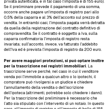
privata autenticata, e in tal caso l'imposta è di 155 euro).
Se il preliminare prevede il pagamento di una somma,
occorre anche pagare un'imposta di registro pari allo
0,5% della caparra e al 3% dell'acconto sul prezzo di
vendita. In entrambi casi, l'imposta pagata verrà detratta
da quella della registrazione del contratto definitivo di
compravendita. Se il contratto è soggetto a Iva, sulla
caparra confirmatoria l'imposta di registro resta
invariata; sull'acconto, invece, va fatturato l'addebito
dell'Iva ed è prevista l'imposta di registro da 200 euro.
Per avere maggiori protezioni, si può optare inoltre
per la trascrizione nei registri immobiliari
. La
trascrizione serve perché, nel caso in cui il venditore
venda poi l'immobile a qualcun altro o lo ipotechi, il
compratore può rivolgersi a un giudice e chiedere
l'annullamento della vendita o dell'iscrizione
dell'ipoteca (altrimenti, potrebbe solo chiedere i danni).
Per la trascrizione del preliminare è necessario che
l’atto sia stipulato con l’intervento di un notaio. In questo
caso, all’imposta di registro e all’imposta di bollo di 155