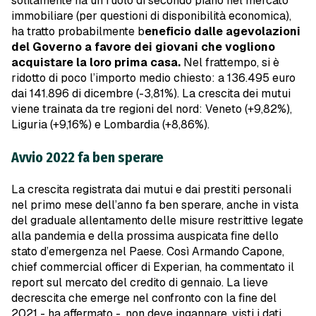
solitamente ha un ruolo di secondo piano nel mercato
immobiliare (per questioni di disponibilità economica),
ha tratto probabilmente b
eneficio dalle agevolazioni
del Governo a favore dei giovani che vogliono
acquistare la loro prima casa.
Nel frattempo, si è
ridotto di poco l’importo medio chiesto: a 136.495 euro
dai 141.896 di dicembre (-3,81%). La crescita dei mutui
viene trainata da tre regioni del nord: Veneto (+9,82%),
Liguria (+9,16%) e Lombardia (+8,86%).
Avvio 2022 fa ben sperare
La crescita registrata dai mutui e dai prestiti personali
nel primo mese dell’anno fa ben sperare, anche in vista
del graduale allentamento delle misure restrittive legate
alla pandemia e della prossima auspicata fine dello
stato d’emergenza nel Paese. Così Armando Capone,
chief commercial officer di Experian, ha commentato il
report sul mercato del credito di gennaio. La lieve
decrescita che emerge nel confronto con la fine del
2021 - ha affermato -, non deve ingannare, visti i dati