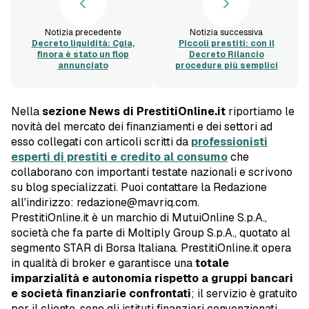
Notizia precedente
Notizia successiva
Decreto liquidità: Cgia,
Piccoli prestiti: con il
finora è stato un flop
Decreto Rilancio
annunciato
procedure più semplici
Nella
sezione News di PrestitiOnline.it
riportiamo le
novità del mercato dei finanziamenti e dei settori ad
esso collegati con articoli scritti da
professionisti
esperti di prestiti e credito al consumo
che
collaborano con importanti testate nazionali e scrivono
su blog specializzati. Puoi contattare la Redazione
all'indirizzo: redazione@mavriq.com.
PrestitiOnline.it è un marchio di MutuiOnline S.p.A.,
società che fa parte di Moltiply Group S.p.A., quotato al
segmento STAR di Borsa Italiana. PrestitiOnline.it opera
in qualità di broker e garantisce una
totale
imparzialità e autonomia rispetto a gruppi bancari
e società finanziarie confrontati
; il servizio è gratuito
per il cliente, sono gli istituti finanziari convenzionati