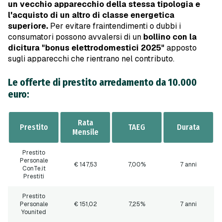
un vecchio apparecchio della stessa tipologia
e
l'acquisto di un altro di classe energetica
superiore.
Per evitare fraintendimenti o dubbi i
consumatori possono avvalersi di un
bollino con la
dicitura "bonus elettrodomestici 2025"
apposto
sugli apparecchi che rientrano nel contributo.
Le offerte di prestito arredamento da 10.000
euro:
Rata
Prestito
TAEG
Durata
Mensile
Prestito
Personale
€ 147
,53
7,00%
7 anni
ConTe.it
Prestiti
Prestito
Personale
€ 151
,02
7,25%
7 anni
Younited