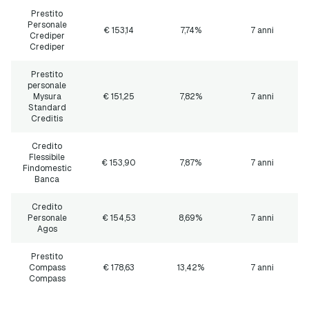
Prestito
Personale
€ 153
,14
7,74%
7 anni
Crediper
Crediper
Prestito
personale
Mysura
€ 151
,25
7,82%
7 anni
Standard
Creditis
Credito
Flessibile
€ 153
,90
7,87%
7 anni
Findomestic
Banca
Credito
Personale
€ 154
,53
8,69%
7 anni
Agos
Prestito
Compass
€ 178
,63
13,42%
7 anni
Compass