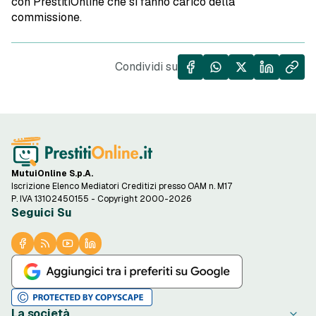
con PrestitiOnline che si fanno carico della
commissione.
Condividi su
MutuiOnline S.p.A.
Iscrizione Elenco Mediatori Creditizi presso OAM n. M17
P. IVA 13102450155 - Copyright 2000-2026
Seguici Su
La società