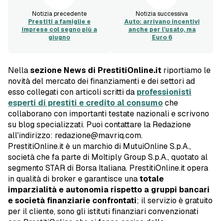
Notizia precedente
Notizia successiva
Prestiti a famiglie e
Auto: arrivano incentivi
imprese col segno più a
anche per l’usato, ma
giugno
Euro 6
Nella
sezione News di PrestitiOnline.it
riportiamo le
novità del mercato dei finanziamenti e dei settori ad
esso collegati con articoli scritti da
professionisti
esperti di prestiti e credito al consumo
che
collaborano con importanti testate nazionali e scrivono
su blog specializzati. Puoi contattare la Redazione
all'indirizzo: redazione@mavriq.com.
PrestitiOnline.it è un marchio di MutuiOnline S.p.A.,
società che fa parte di Moltiply Group S.p.A., quotato al
segmento STAR di Borsa Italiana. PrestitiOnline.it opera
in qualità di broker e garantisce una
totale
imparzialità e autonomia rispetto a gruppi bancari
e società finanziarie confrontati
; il servizio è gratuito
per il cliente, sono gli istituti finanziari convenzionati