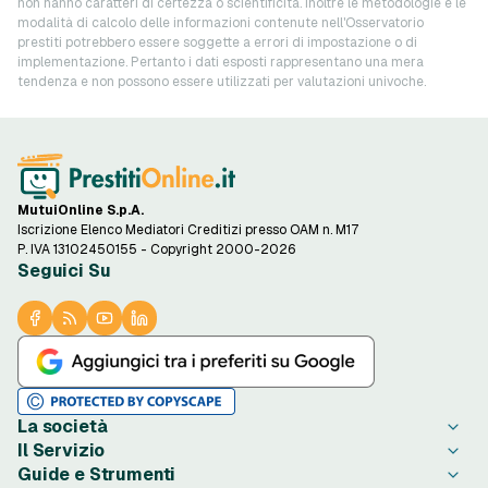
non hanno caratteri di certezza o scientificità. Inoltre le metodologie e le
modalità di calcolo delle informazioni contenute nell'Osservatorio
prestiti potrebbero essere soggette a errori di impostazione o di
implementazione. Pertanto i dati esposti rappresentano una mera
tendenza e non possono essere utilizzati per valutazioni univoche.
MutuiOnline S.p.A.
Iscrizione Elenco Mediatori Creditizi presso OAM n. M17
P. IVA 13102450155 - Copyright 2000-2026
Seguici Su
La società
Il Servizio
Chi è PrestitiOnline.it
Guide e Strumenti
Contatta PrestitiOnline.it
Come Funziona