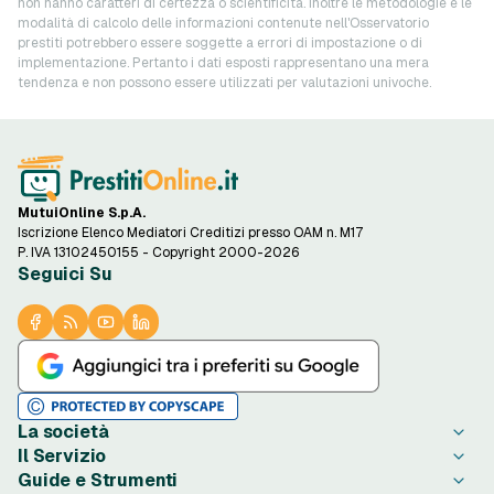
non hanno caratteri di certezza o scientificità. Inoltre le metodologie e le
modalità di calcolo delle informazioni contenute nell'Osservatorio
prestiti potrebbero essere soggette a errori di impostazione o di
implementazione. Pertanto i dati esposti rappresentano una mera
tendenza e non possono essere utilizzati per valutazioni univoche.
MutuiOnline S.p.A.
Iscrizione Elenco Mediatori Creditizi presso OAM n. M17
P. IVA 13102450155 - Copyright 2000-2026
Seguici Su
La società
Il Servizio
Chi è PrestitiOnline.it
Guide e Strumenti
Contatta PrestitiOnline.it
Come Funziona