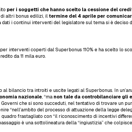
lito
per i soggetti che hanno scelto la cessione del credi
 altri bonus edilizi, il
termine del 4 aprile per comunicar
ti i continui interventi del legislatore sul tema si è deciso 
per interventi coperti dal Superbonus 110% e ha scelto lo sco
redito da 11 mila euro.
l bilancio tra introiti e uscite legati al Superbonus. In un’an
economia nazionale
, “ma
non tale da controbilanciare gli e
i Governi che si sono succeduti, nel tentativo di trovare un punt
ire “nell’ambito del processo di attuazione della legge deleg
uadro frastagliato con “il riconoscimento di incentivi differen
passaggio è una sottolineatura della “ingiustizia” che colpisc