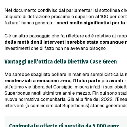
Nel documento condiviso dai parlamentari si sottolinea che 
aliquote di detrazione prossime o superiori al 100 per cento 
fattura” hanno generato “
oneri molto significativi per la
C’è un altro passaggio che fa riflettere ed è relativo al rapp
della metà degli interventi sarebbe stata comunque 
investimenti che di fatto non ne avevano bisogno.
Vantaggi nell’ottica della Direttiva Case Green
Ma sarebbe sbagliato bollare in maniera semplicistica la m
residenziali a emissioni zero, l’Italia parte
più
avanti
r
all’ultimo via libera del Consiglio, misura infatti i suoi obi
Superbonus negli ultimi tre anni e mezzo. Fin qui sono stati r
nuova normativa comunitaria. Già alla fine del 2022, l’Ene
interventi (a cominciare dal Superbonus) stanno generando 
Confronta le offerte di prestito da 5.000 euro: