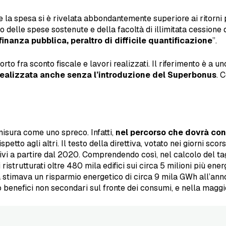
la spesa si è rivelata abbondantemente superiore ai ritorni p
delle spese sostenute e della facoltà di illimitata cessione de
 finanza pubblica, peraltro di difficile quantificazione
”.
orto fra sconto fiscale e lavori realizzati. Il riferimento è a u
realizzata anche senza l’introduzione del Superbonus
. 
isura come uno spreco. Infatti,
nel percorso che dovrà con
ispetto agli altri. Il testo della direttiva, votato nei giorni s
ettivi a partire dal 2020. Comprendendo così, nel calcolo del tagl
istrutturati oltre 480 mila edifici sui circa 5 milioni più ener
a stimava un risparmio energetico di circa 9 mila GWh all’ann
benefici non secondari sul fronte dei consumi, e nella maggio