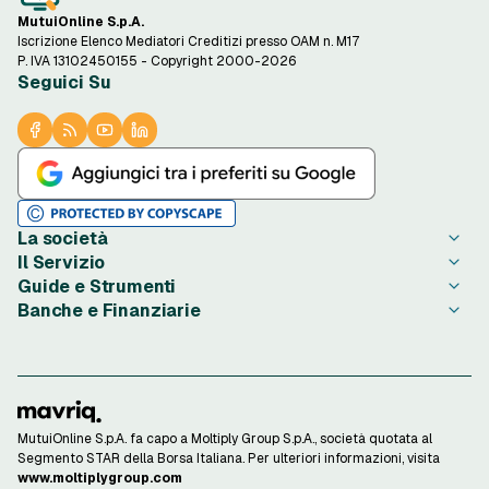
MutuiOnline S.p.A.
Iscrizione Elenco Mediatori Creditizi presso OAM n. M17
P. IVA 13102450155 - Copyright 2000-2026
Seguici Su
La società
Il Servizio
Chi è PrestitiOnline.it
Guide e Strumenti
Contatta PrestitiOnline.it
Come Funziona
Banche e Finanziarie
Opinioni degli Utenti
Condizioni di Utilizzo
Guide Prestiti
Notizie Prestiti
Privacy
Migliori Prestiti di oggi
Agos Ducato
Redazione PrestitiOnline.it
Informativa Cookie
Credito al Consumo
Bibanca
Rassegna Stampa
Preferenze Cookie
Finalità Prestiti
BNL
Lavora con Noi
Privacy Istituti Partner
Ottenere un Prestito
Compass
Investor Relations
Informativa Trasparenza
Strumenti di Calcolo
ConTe
MutuiOnline S.p.A. fa capo a Moltiply Group S.p.A., società quotata al
Reclami Consumatori
Calcolo Rata Prestito
Findomestic
Segmento STAR della Borsa Italiana. Per ulteriori informazioni, visita
Finanziamenti Online
Osservatorio Tassi
Unicredit
www.moltiplygroup.com