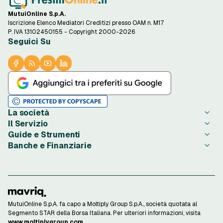
MutuiOnline S.p.A.
Iscrizione Elenco Mediatori Creditizi presso OAM n. M17
P. IVA 13102450155 - Copyright 2000-2026
Seguici Su
La società
Il Servizio
Chi è PrestitiOnline.it
Guide e Strumenti
Contatta PrestitiOnline.it
Come Funziona
Banche e Finanziarie
Opinioni degli Utenti
Condizioni di Utilizzo
Guide Prestiti
Notizie Prestiti
Privacy
Migliori Prestiti di oggi
Agos Ducato
Redazione PrestitiOnline.it
Informativa Cookie
Credito al Consumo
Bibanca
Rassegna Stampa
Preferenze Cookie
Finalità Prestiti
BNL
Lavora con Noi
Privacy Istituti Partner
Ottenere un Prestito
Compass
Investor Relations
Informativa Trasparenza
Strumenti di Calcolo
ConTe
MutuiOnline S.p.A. fa capo a Moltiply Group S.p.A., società quotata al
Reclami Consumatori
Calcolo Rata Prestito
Findomestic
Segmento STAR della Borsa Italiana. Per ulteriori informazioni, visita
Finanziamenti Online
Osservatorio Tassi
Unicredit
www.moltiplygroup.com