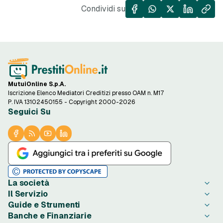
Condividi su
MutuiOnline S.p.A.
Iscrizione Elenco Mediatori Creditizi presso OAM n. M17
P. IVA 13102450155 - Copyright 2000-2026
Seguici Su
La società
Il Servizio
Chi è PrestitiOnline.it
Guide e Strumenti
Contatta PrestitiOnline.it
Come Funziona
Banche e Finanziarie
Opinioni degli Utenti
Condizioni di Utilizzo
Guide Prestiti