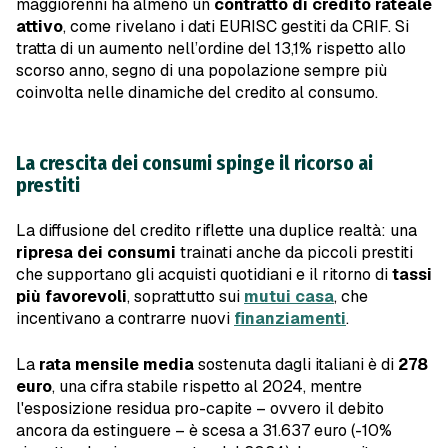
maggiorenni ha almeno un
contratto di credito rateale
attivo
, come rivelano i dati EURISC gestiti da CRIF. Si
tratta di un aumento nell’ordine del 13,1% rispetto allo
scorso anno, segno di una popolazione sempre più
coinvolta nelle dinamiche del credito al consumo.
La crescita dei consumi spinge il ricorso ai
prestiti
La diffusione del credito riflette una duplice realtà: una
ripresa dei consumi
trainati anche da piccoli prestiti
che supportano gli acquisti quotidiani e il ritorno di
tassi
più favorevoli
, soprattutto sui
mutui casa
, che
incentivano a contrarre nuovi
finanziamenti
.
La
rata mensile media
sostenuta dagli italiani è di
278
euro
, una cifra stabile rispetto al 2024, mentre
l'esposizione residua pro-capite – ovvero il debito
ancora da estinguere – è scesa a 31.637 euro (-10%