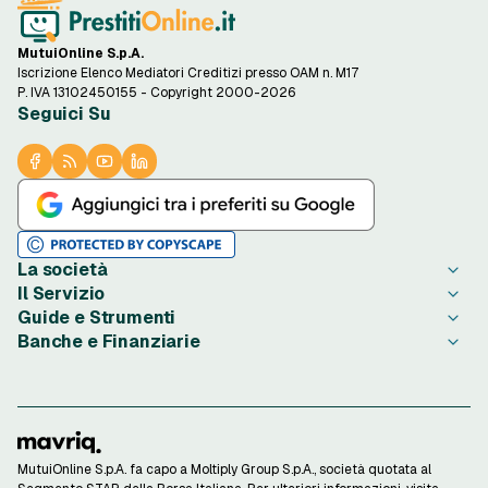
MutuiOnline S.p.A.
Iscrizione Elenco Mediatori Creditizi presso OAM n. M17
P. IVA 13102450155 - Copyright 2000-2026
Seguici Su
La società
Il Servizio
Chi è PrestitiOnline.it
Guide e Strumenti
Contatta PrestitiOnline.it
Come Funziona
Banche e Finanziarie
Opinioni degli Utenti
Condizioni di Utilizzo
Guide Prestiti
Notizie Prestiti
Privacy
Migliori Prestiti di oggi
Agos Ducato
Redazione PrestitiOnline.it
Informativa Cookie
Credito al Consumo
Bibanca
Rassegna Stampa
Preferenze Cookie
Finalità Prestiti
BNL
Lavora con Noi
Privacy Istituti Partner
Ottenere un Prestito
Compass
Investor Relations
Informativa Trasparenza
Strumenti di Calcolo
ConTe
MutuiOnline S.p.A. fa capo a Moltiply Group S.p.A., società quotata al
Confronta le offerte di prestito ristrutturazione
Reclami Consumatori
Calcolo Rata Prestito
Findomestic