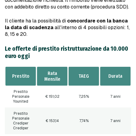
documentazione richiesta. Il rimborso viene effettuato
con addebito diretto su conto corrente (procedura SDD).
Il cliente ha la possibilità di
concordare con la banca
la data di scadenza
all'interno di 4 possibili opzioni: 1,
8, 15 e 20.
Le offerte di prestito ristrutturazione da 10.000
euro oggi
Rata
Prestito
TAEG
Durata
Mensile
Prestito
Personale
€ 151
,02
7,25%
7 anni
Younited
Prestito
Personale
€ 153
,14
7,74%
7 anni
Crediper
Crediper