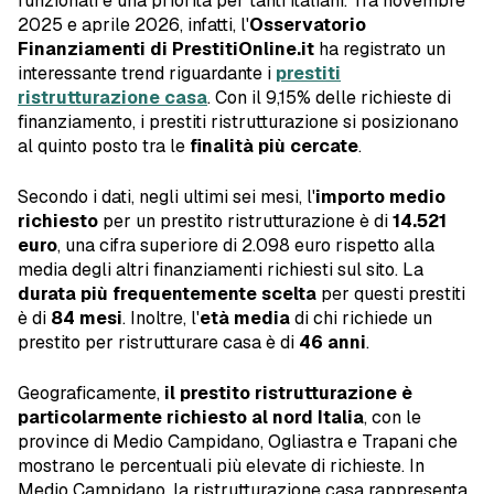
funzionali è una priorità per tanti italiani. Tra novembre
2025 e aprile 2026, infatti, l'
Osservatorio
Finanziamenti di PrestitiOnline.it
ha registrato un
interessante trend riguardante i
prestiti
ristrutturazione casa
. Con il 9,15% delle richieste di
finanziamento, i prestiti ristrutturazione si posizionano
al quinto posto tra le
finalità più cercate
.
Secondo i dati, negli ultimi sei mesi, l'
importo medio
richiesto
per un prestito ristrutturazione è di
14.521
euro
, una cifra superiore di 2.098 euro rispetto alla
media degli altri finanziamenti richiesti sul sito. La
durata più frequentemente scelta
per questi prestiti
è di
84 mesi
. Inoltre, l'
età media
di chi richiede un
prestito per ristrutturare casa è di
46 anni
.
Geograficamente,
il prestito ristrutturazione è
particolarmente richiesto al nord Italia
, con le
province di Medio Campidano, Ogliastra e Trapani che
mostrano le percentuali più elevate di richieste. In
Medio Campidano, la ristrutturazione casa rappresenta