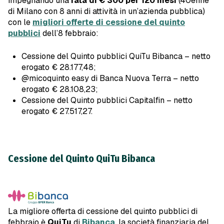
impegnando una
rata di € 300 per 120 mesi
(40enne
di Milano con 8 anni di attività in un’azienda pubblica)
con le
migliori offerte di cessione del quinto
pubblici
dell’8 febbraio:
Cessione del Quinto pubblici QuiTu Bibanca – netto
erogato € 28.177,48;
@micoquinto easy di Banca Nuova Terra – netto
erogato € 28.108,23;
Cessione del Quinto pubblici Capitalfin – netto
erogato € 27.517,27.
Cessione del Quinto QuiTu Bibanca
La migliore offerta di cessione del quinto pubblici di
febbraio è
QuiTu
di
Bibanca
, la società finanziaria del