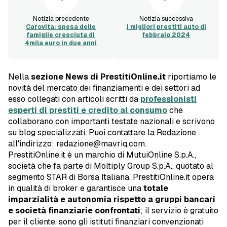
Notizia precedente
Notizia successiva
Carovita: spesa delle
I migliori prestiti auto di
famiglie cresciuta di
febbraio 2024
4mila euro in due anni
Nella
sezione News di PrestitiOnline.it
riportiamo le
novità del mercato dei finanziamenti e dei settori ad
esso collegati con articoli scritti da
professionisti
esperti di prestiti e credito al consumo
che
collaborano con importanti testate nazionali e scrivono
su blog specializzati. Puoi contattare la Redazione
all'indirizzo: redazione@mavriq.com.
PrestitiOnline.it è un marchio di MutuiOnline S.p.A.,
società che fa parte di Moltiply Group S.p.A., quotato al
segmento STAR di Borsa Italiana. PrestitiOnline.it opera
in qualità di broker e garantisce una
totale
imparzialità e autonomia rispetto a gruppi bancari
e società finanziarie confrontati
; il servizio è gratuito
per il cliente, sono gli istituti finanziari convenzionati