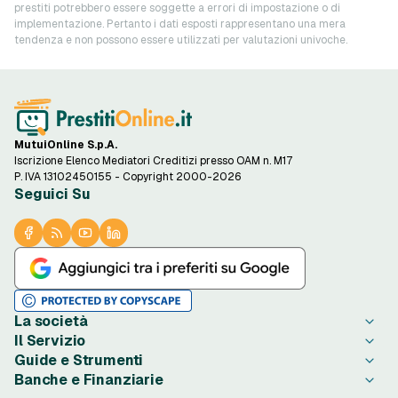
prestiti potrebbero essere soggette a errori di impostazione o di
implementazione. Pertanto i dati esposti rappresentano una mera
tendenza e non possono essere utilizzati per valutazioni univoche.
MutuiOnline S.p.A.
Iscrizione Elenco Mediatori Creditizi presso OAM n. M17
P. IVA 13102450155 - Copyright 2000-2026
Seguici Su
La società
Il Servizio
Chi è PrestitiOnline.it
Guide e Strumenti
Contatta PrestitiOnline.it
Come Funziona
Banche e Finanziarie
Opinioni degli Utenti
Condizioni di Utilizzo
Guide Prestiti