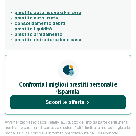
prestito auto nuova o km zero
prestito auto usata
consolidamento debiti
prestito liquidità
prestito arredamento
prestito ristrutturazione casa
Confronta i migliori prestiti personali e
risparmia!
Scopri le offerte
Avvertenze: gli indicatori relativi all'utilizzo del sito da parte degli utenti
non hanno caratteri di certezza o scientificità. Inoltre le metodologie e le
modalità di calcolo delle informazioni contenute nell'Osservatorio