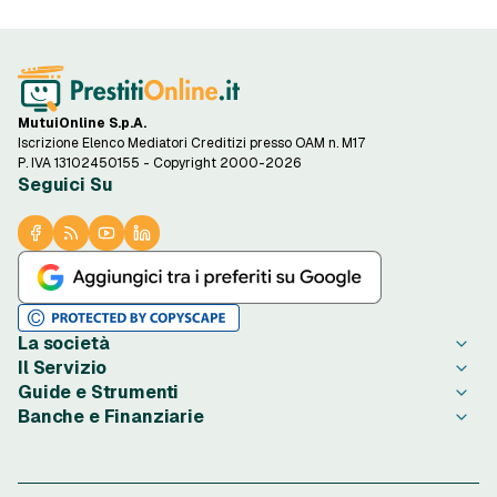
MutuiOnline S.p.A.
Iscrizione Elenco Mediatori Creditizi presso OAM n. M17
P. IVA 13102450155 - Copyright 2000-2026
Seguici Su
La società
Il Servizio
Chi è PrestitiOnline.it
Guide e Strumenti
Contatta PrestitiOnline.it
Come Funziona
Banche e Finanziarie
Opinioni degli Utenti
Condizioni di Utilizzo
Guide Prestiti
Notizie Prestiti
Privacy
Migliori Prestiti di oggi
Agos Ducato
Redazione PrestitiOnline.it
Informativa Cookie
Credito al Consumo
Bibanca
Rassegna Stampa
Preferenze Cookie
Finalità Prestiti
BNL