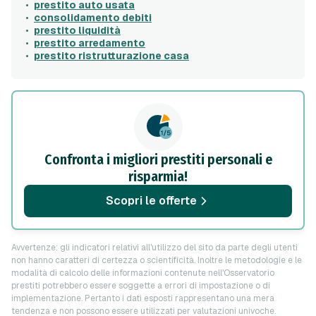
prestito auto usata
consolidamento debiti
prestito liquidità
prestito arredamento
prestito ristrutturazione casa
Confronta i migliori prestiti personali e
risparmia!
Scopri le offerte
Avvertenze: gli indicatori relativi all'utilizzo del sito da parte degli utenti
non hanno caratteri di certezza o scientificità. Inoltre le metodologie e le
modalità di calcolo delle informazioni contenute nell'Osservatorio
prestiti potrebbero essere soggette a errori di impostazione o di
implementazione. Pertanto i dati esposti rappresentano una mera
tendenza e non possono essere utilizzati per valutazioni univoche.