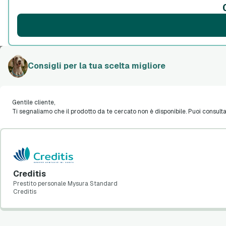
Consigli per la tua scelta migliore
Gentile cliente,
MutuiOnline S.p.A.
Ti segnaliamo che il prodotto da te cercato non è disponibile. Puoi consultare
Iscrizione Elenco Mediatori Creditizi presso OAM n.
M17
P. IVA 13102450155 - Copyright 2000-2026
Seguici Su
Creditis
Prestito personale Mysura Standard
Creditis