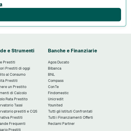
a
de e Strumenti
Banche e Finanziarie
e Prestiti
Agos Ducato
ori Prestiti di oggi
Bibanca
ito al Consumo
BNL
ità Prestiti
Compass
nere un Prestito
ConTe
menti di Calcolo
Findomestic
olo Rata Prestito
Unicredit
rvatorio Tassi
Younited
rvatorio prestiti e CQS
Tutti gli Istituti Confrontati
ativa Prestiti
Tutti i Finanziamenti Offerti
nde Frequenti
Reclami Partner
sario Prestiti