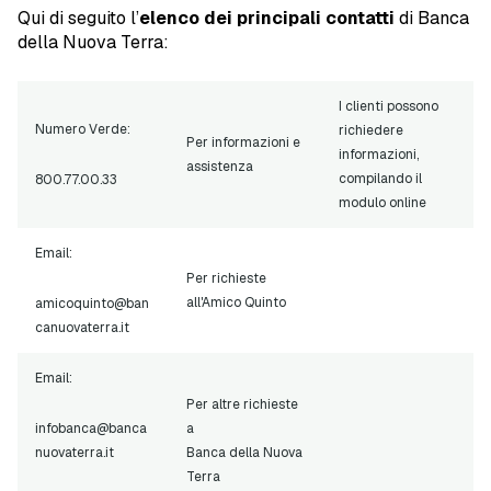
Qui di seguito l’
elenco dei principali contatti
di Banca
della Nuova Terra:
I clienti possono
Numero Verde:
richiedere
Per informazioni e
informazioni,
assistenza
compilando il
800.77.00.33
modulo online
Email:
Per richieste
all'Amico Quinto
amicoquinto@ban
canuovaterra.it
Email:
Per altre richieste
infobanca@banca
a
nuovaterra.it
Banca della Nuova
Terra