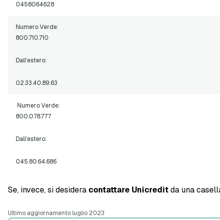
0458064628
Numero Verde:
800.710.710
Dall’estero:
02.33.40.89.63
Numero Verde:
800.078.777
Dall’estero:
045.80.64.686
Se, invece, si desidera
contattare Unicredit
da una casella
Ultimo aggiornamento luglio 2023