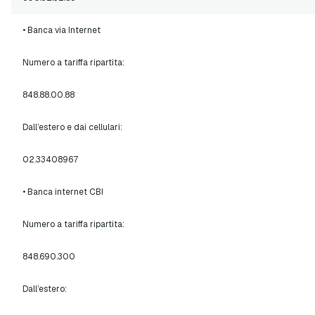
• Banca via Internet
Numero a tariffa ripartita:
848.88.00.88
Dall’estero e dai cellulari:
02.33408967
• Banca internet CBI
Numero a tariffa ripartita:
848.690.300
Dall’estero: