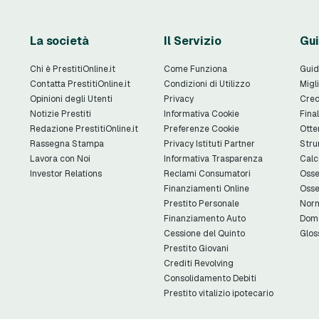
La società
Il Servizio
Gui
Chi è PrestitiOnline.it
Come Funziona
Guid
Contatta PrestitiOnline.it
Condizioni di Utilizzo
Migli
Opinioni degli Utenti
Privacy
Cred
Notizie Prestiti
Informativa Cookie
Final
Redazione PrestitiOnline.it
Preferenze Cookie
Otte
Rassegna Stampa
Privacy Istituti Partner
Stru
Lavora con Noi
Informativa Trasparenza
Calc
Investor Relations
Reclami Consumatori
Osse
Finanziamenti Online
Osse
Prestito Personale
Norm
Finanziamento Auto
Doma
Cessione del Quinto
Glos
Prestito Giovani
Crediti Revolving
Consolidamento Debiti
Prestito vitalizio ipotecario