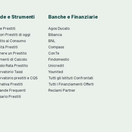
de e Strumenti
Banche e Finanziarie
e Prestiti
Agos Ducato
ori Prestiti di oggi
Bibanca
ito al Consumo
BNL
ità Prestiti
Compass
nere un Prestito
ConTe
menti di Calcolo
Findomestic
olo Rata Prestito
Unicredit
rvatorio Tassi
Younited
rvatorio prestiti e CQS
Tutti gli Istituti Confrontati
ativa Prestiti
Tutti i Finanziamenti Offerti
nde Frequenti
Reclami Partner
sario Prestiti