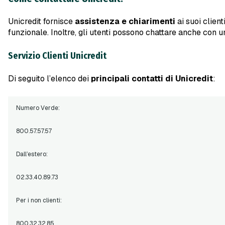
Unicredit fornisce
assistenza e chiarimenti
ai suoi client
funzionale. Inoltre, gli utenti possono chattare anche con un
Servizio Clienti
Unicredit
Di seguito l’elenco dei
principali contatti di Unicredit
:
Numero Verde:
800.57.57.57
Dall’estero:
02.33.40.89.73
Per i non clienti:
800.32.32.85