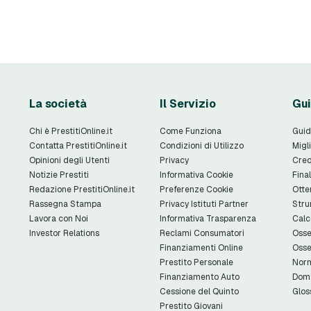
La società
Il Servizio
Gui
Chi è PrestitiOnline.it
Come Funziona
Guid
Contatta PrestitiOnline.it
Condizioni di Utilizzo
Migli
Opinioni degli Utenti
Privacy
Cred
Notizie Prestiti
Informativa Cookie
Final
Redazione PrestitiOnline.it
Preferenze Cookie
Otte
Rassegna Stampa
Privacy Istituti Partner
Stru
Lavora con Noi
Informativa Trasparenza
Calc
Investor Relations
Reclami Consumatori
Osse
Finanziamenti Online
Osse
Prestito Personale
Norm
Finanziamento Auto
Doma
Cessione del Quinto
Glos
Prestito Giovani