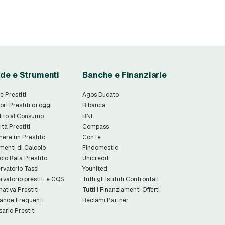
de e Strumenti
Banche e Finanziarie
e Prestiti
Agos Ducato
ori Prestiti di oggi
Bibanca
ito al Consumo
BNL
ità Prestiti
Compass
nere un Prestito
ConTe
menti di Calcolo
Findomestic
olo Rata Prestito
Unicredit
rvatorio Tassi
Younited
rvatorio prestiti e CQS
Tutti gli Istituti Confrontati
ativa Prestiti
Tutti i Finanziamenti Offerti
nde Frequenti
Reclami Partner
sario Prestiti