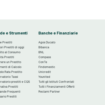
de e Strumenti
Banche e Finanziarie
e Prestiti
Agos Ducato
ori Prestiti di oggi
Bibanca
ito al Consumo
BNL
ità Prestiti
Compass
nere un Prestito
ConTe
menti di Calcolo
Findomestic
olo Rata Prestito
Unicredit
rvatorio Tassi
Younited
rvatorio prestiti e CQS
Tutti gli Istituti Confrontati
ativa Prestiti
Tutti i Finanziamenti Offerti
nde Frequenti
Reclami Partner
sario Prestiti