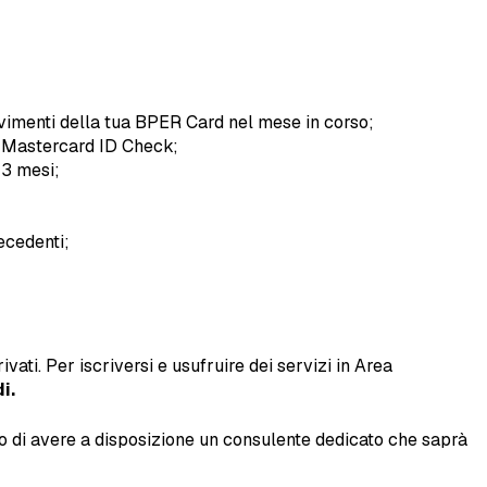
 movimenti della tua BPER Card nel mese in corso;
e e Mastercard ID Check;
13 mesi;
recedenti;
vati. Per iscriversi e usufruire dei servizi in Area
i.
gio di avere a disposizione un consulente dedicato che saprà