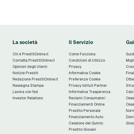
La società
Il Servizio
Gui
Chi è PrestitiOnline.it
Come Funziona
Guid
Contatta PrestitiOnline.it
Condizioni di Utilizzo
Migli
Opinioni degli Utenti
Privacy
Cred
Notizie Prestiti
Informativa Cookie
Final
Redazione PrestitiOnline.it
Preferenze Cookie
Otte
Rassegna Stampa
Privacy Istituti Partner
Stru
Lavora con Noi
Informativa Trasparenza
Calc
Investor Relations
Reclami Consumatori
Osse
Finanziamenti Online
Osse
Prestito Personale
Norm
Finanziamento Auto
Doma
Cessione del Quinto
Glos
Prestito Giovani