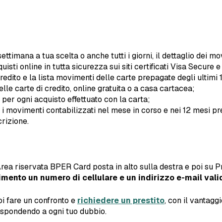
 settimana a tua scelta o anche tutti i giorni, il dettaglio dei
quisti online in tutta sicurezza sui siti certificati Visa Secur
credito e la lista movimenti delle carte prepagate degli ultimi 
elle carte di credito, online gratuita o a casa cartacea;
per ogni acquisto effettuato con la carta;
 e i movimenti contabilizzati nel mese in corso e nei 12 mesi p
crizione.
Area riservata BPER Card posta in alto sulla destra e poi su Pri
erimento un numero di cellulare e un indirizzo e-mail valid
i fare un confronto e
richiedere un prestito
, con il vantag
rispondendo a ogni tuo dubbio.